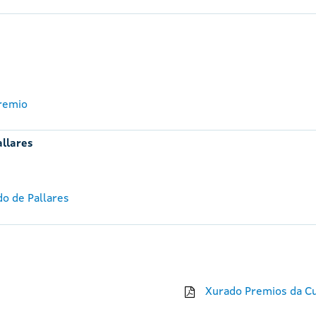
premio
allares
do de Pallares
Xurado Premios da Cu