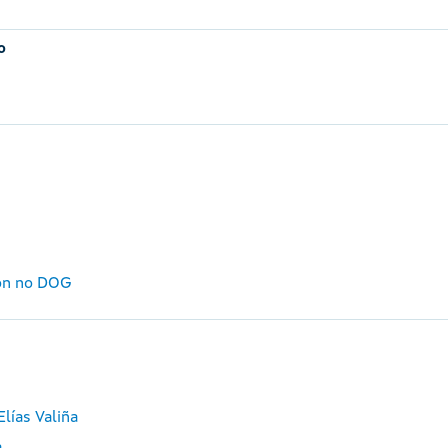
o
dón no DOG
lías Valiña