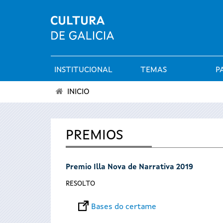
INSTITUCIONAL
TEMAS
P
Menú
INICIO
principal
Vostede
está
PREMIOS
aquí
Premio Illa Nova de Narrativa 2019
RESOLTO
Bases do certame