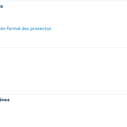
ia
ión formal dos proxectos
ránea