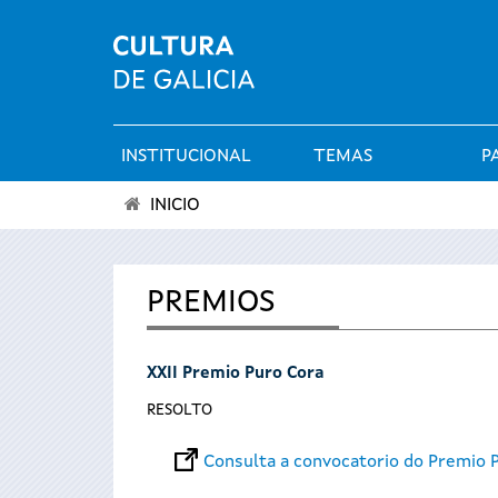
INSTITUCIONAL
TEMAS
P
Menú
INICIO
principal
Vostede
está
PREMIOS
aquí
XXII Premio Puro Cora
RESOLTO
Consulta a convocatorio do Premio