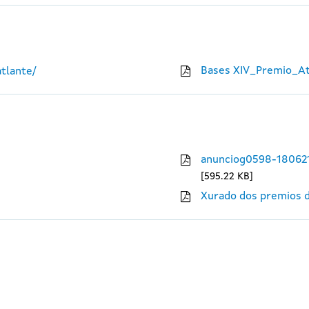
Bases XIV_Premio_At
tlante/
anunciog0598-18062
595.22 KB
Xurado dos premios d