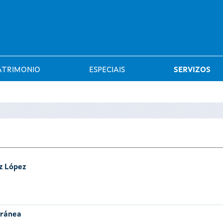
Saltar al menú
ATRIMONIO
ESPECIAIS
SERVIZOS
z López
oránea