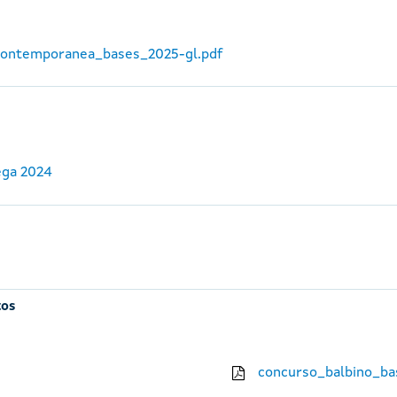
_contemporanea_bases_2025-gl.pdf
ega 2024
tos
concurso_balbino_ba