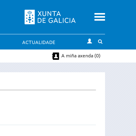
Menu
Toggle
ACTUALIDADE
search
A miña axenda (0)