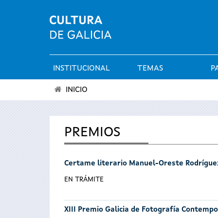
INSTITUCIONAL
TEMAS
P
Menú
INICIO
principal
Vostede
está
PREMIOS
aquí
Certame literario Manuel-Oreste Rodrígue
EN TRÁMITE
XIII Premio Galicia de Fotografía Contemp