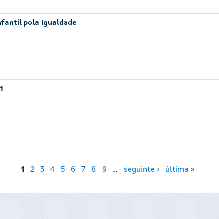
nfantil pola Igualdade
1
1
2
3
4
5
6
7
8
9
…
seguinte ›
última »