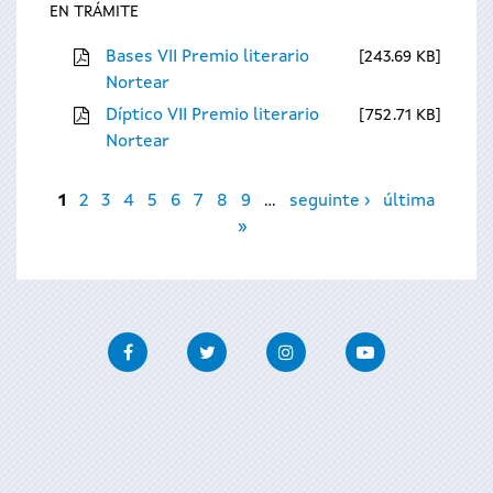
EN TRÁMITE
Bases VII Premio literario
243.69 KB
Nortear
Díptico VII Premio literario
752.71 KB
Nortear
Páxinas
1
2
3
4
5
6
7
8
9
…
seguinte ›
última
»
Facebook
Twitter
Instagram
Youtube