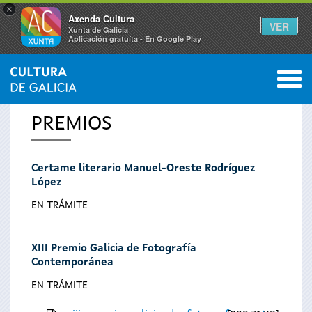
×
Axenda Cultura
VER
Xunta de Galicia
Aplicación gratuíta - En Google Play
Saltar al menú
M
INICIO
0
Vostede
PREMIOS
está
Certame literario Manuel-Oreste Rodríguez
aquí
López
EN TRÁMITE
XIII Premio Galicia de Fotografía
Contemporánea
EN TRÁMITE