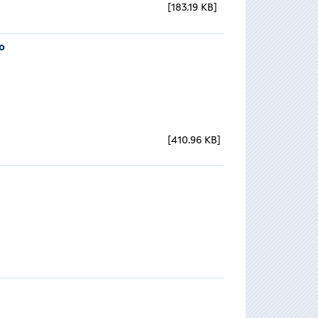
183.19 KB
o
410.96 KB