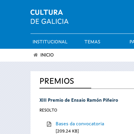
INSTITUCIONAL
TEMAS
P
Menú
INICIO
principal
Vostede
está
PREMIOS
aquí
XIII Premio de Ensaio Ramón Piñeiro
RESOLTO
Bases da convocatoria
209.24 KB