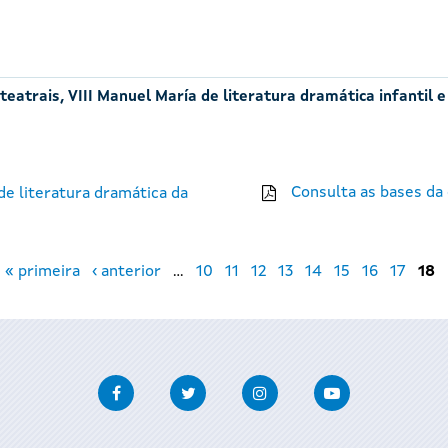
eatrais, VIII Manuel María de literatura dramática infantil e
Consulta as bases da
e literatura dramática da
« primeira
‹ anterior
…
10
11
12
13
14
15
16
17
18
Facebook
Twitter
Instagram
Youtube