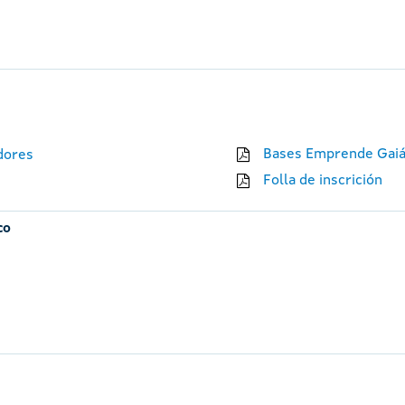
Bases Emprende Gaiá
dores
Folla de inscrición
co