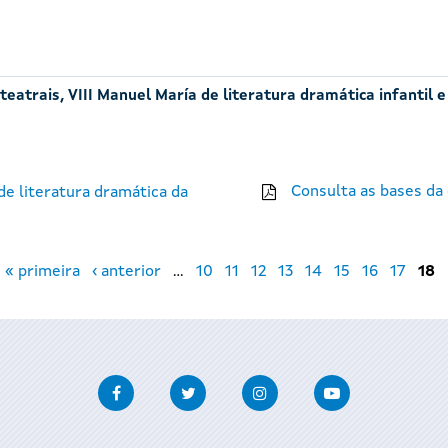
eatrais, VIII Manuel María de literatura dramática infantil e
Consulta as bases da
e literatura dramática da
« primeira
‹ anterior
…
10
11
12
13
14
15
16
17
18
Facebook
Twitter
Instagram
Youtube