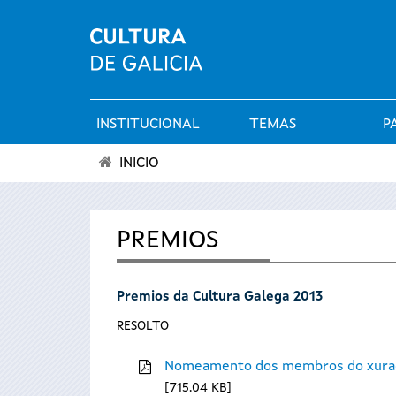
INSTITUCIONAL
TEMAS
P
Menú
INICIO
principal
Vostede
está
PREMIOS
aquí
Premios da Cultura Galega 2013
RESOLTO
Nomeamento dos membros do xura
715.04 KB