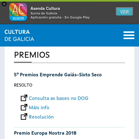
×
Axenda Cultura
VER
Xunta de Galicia
Aplicación gratuíta - En Google Play
Saltar al menú
M
INICIO
0
Vostede
PREMIOS
está
5º Premios Emprende Gaiás-Sixto Seco
aquí
RESOLTO
Consulta as bases no DOG
Máis info
Resolución
Premio Europa Nostra 2018