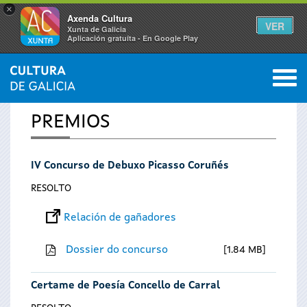
×
Axenda Cultura
VER
Xunta de Galicia
Aplicación gratuíta - En Google Play
Saltar al menú
M
INICIO
0
Vostede
PREMIOS
está
IV Concurso de Debuxo Picasso Coruñés
aquí
RESOLTO
Relación de gañadores
Dossier do concurso
1.84 MB
Certame de Poesía Concello de Carral