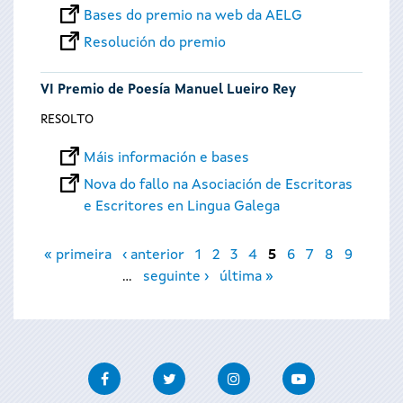
Bases do premio na web da AELG
Resolución do premio
VI Premio de Poesía Manuel Lueiro Rey
RESOLTO
Máis información e bases
Nova do fallo na Asociación de Escritoras
e Escritores en Lingua Galega
Páxinas
« primeira
‹ anterior
1
2
3
4
5
6
7
8
9
…
seguinte ›
última »
Facebook
Twitter
Instagram
Youtube