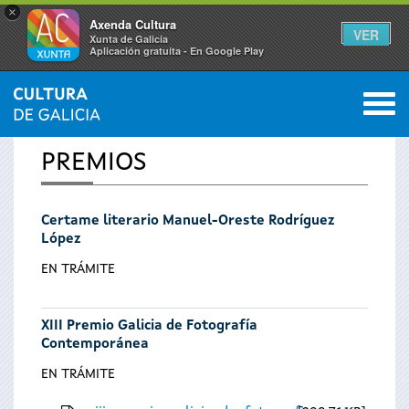
×
Axenda Cultura
VER
Xunta de Galicia
Aplicación gratuíta - En Google Play
Saltar al menú
M
INICIO
0
Vostede
PREMIOS
está
Certame literario Manuel-Oreste Rodríguez
aquí
López
EN TRÁMITE
XIII Premio Galicia de Fotografía
Contemporánea
EN TRÁMITE