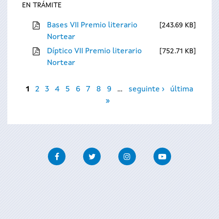
EN TRÁMITE
Bases VII Premio literario
243.69 KB
Nortear
Díptico VII Premio literario
752.71 KB
Nortear
Páxinas
1
2
3
4
5
6
7
8
9
…
seguinte ›
última
»
Facebook
Twitter
Instagram
Youtube