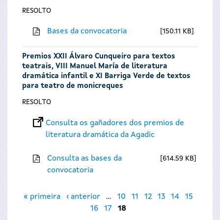
RESOLTO
Bases da convocatoria
150.11 KB
Premios XXII Álvaro Cunqueiro para textos
teatrais, VIII Manuel María de literatura
dramática infantil e XI Barriga Verde de textos
para teatro de monicreques
RESOLTO
Consulta os gañadores dos premios de
literatura dramática da Agadic
Consulta as bases da
614.59 KB
convocatoria
Páxinas
« primeira
‹ anterior
…
10
11
12
13
14
15
16
17
18