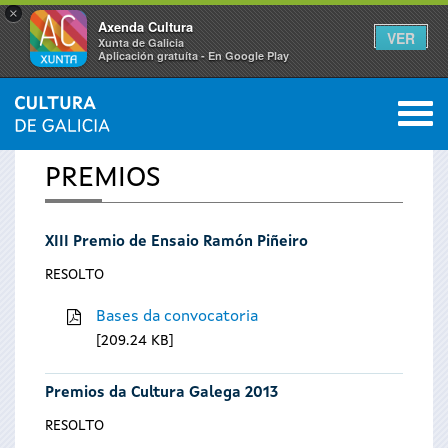
×
Axenda Cultura
VER
Xunta de Galicia
Aplicación gratuíta - En Google Play
Saltar al menú
M
INICIO
0
Vostede
PREMIOS
está
XIII Premio de Ensaio Ramón Piñeiro
aquí
RESOLTO
Bases da convocatoria
209.24 KB
Premios da Cultura Galega 2013
RESOLTO