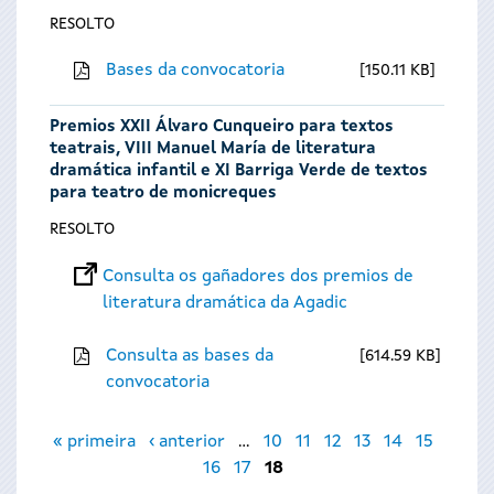
RESOLTO
Bases da convocatoria
150.11 KB
Premios XXII Álvaro Cunqueiro para textos
teatrais, VIII Manuel María de literatura
dramática infantil e XI Barriga Verde de textos
para teatro de monicreques
RESOLTO
Consulta os gañadores dos premios de
literatura dramática da Agadic
Consulta as bases da
614.59 KB
convocatoria
Páxinas
« primeira
‹ anterior
…
10
11
12
13
14
15
16
17
18