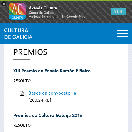
×
Axenda Cultura
VER
Xunta de Galicia
Aplicación gratuíta - En Google Play
Saltar al menú
M
INICIO
0
Vostede
PREMIOS
está
XIII Premio de Ensaio Ramón Piñeiro
aquí
RESOLTO
Bases da convocatoria
209.24 KB
Premios da Cultura Galega 2013
RESOLTO