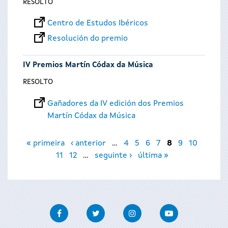
RESOLTO
Centro de Estudos Ibéricos
Resolución do premio
IV Premios Martín Códax da Música
RESOLTO
Gañadores da IV edición dos Premios
Martín Códax da Música
Páxinas
« primeira
‹ anterior
…
4
5
6
7
8
9
10
11
12
…
seguinte ›
última »
Facebook
Twitter
Instagram
Youtube