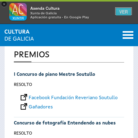
×
Axenda Cultura
VER
Xunta de Galicia
Aplicación gratuíta - En Google Play
Saltar al menú
M
INICIO
0
Vostede
PREMIOS
está
I Concurso de piano Mestre Soutullo
aquí
RESOLTO
Facebook Fundación Reveriano Soutullo
Gañadores
Concurso de fotografía Entendendo as nubes
RESOLTO