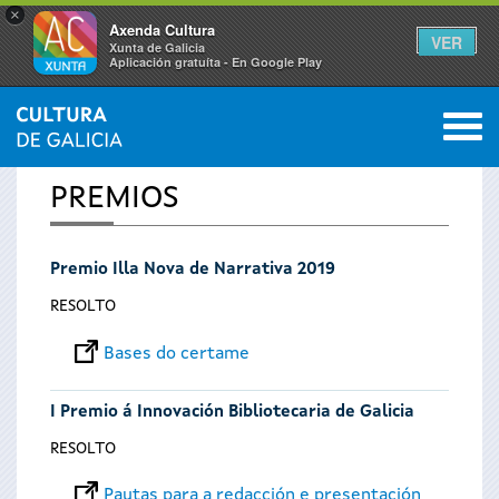
×
Axenda Cultura
VER
Xunta de Galicia
Aplicación gratuíta - En Google Play
Saltar al menú
M
INICIO
0
Vostede
PREMIOS
está
Premio Illa Nova de Narrativa 2019
aquí
RESOLTO
Bases do certame
I Premio á Innovación Bibliotecaria de Galicia
RESOLTO
Pautas para a redacción e presentación