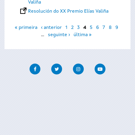
Valiña
Resolución do XX Premio Elías Valiña
Páxinas
« primeira
‹ anterior
1
2
3
4
5
6
7
8
9
…
seguinte ›
última »
Facebook
Twitter
Instagram
Youtube