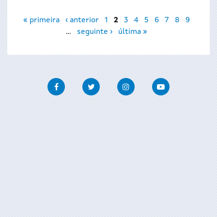
Páxinas
« primeira
‹ anterior
1
2
3
4
5
6
7
8
9
…
seguinte ›
última »
Facebook
Twitter
Instagram
Youtube