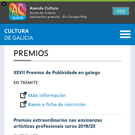
×
Axenda Cultura
VER
Xunta de Galicia
Aplicación gratuíta - En Google Play
Saltar al menú
M
INICIO
0
Vostede
PREMIOS
está
XXVII Premios de Publicidade en galego
aquí
EN TRÁMITE
Máis información
Bases e ficha de inscrición
Premios extraordinarios nas ensinanzas
artísticas profesionais curso 2019/20