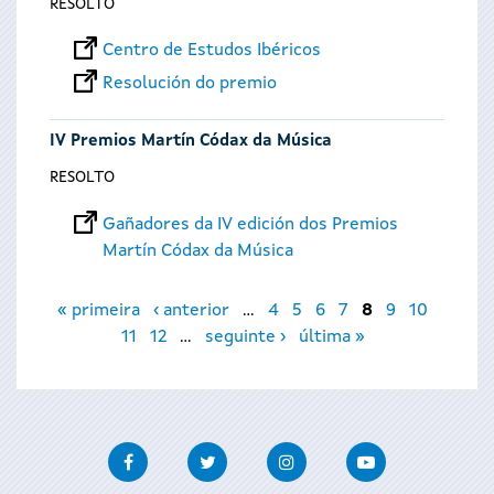
RESOLTO
Centro de Estudos Ibéricos
Resolución do premio
IV Premios Martín Códax da Música
RESOLTO
Gañadores da IV edición dos Premios
Martín Códax da Música
Páxinas
« primeira
‹ anterior
…
4
5
6
7
8
9
10
11
12
…
seguinte ›
última »
Facebook
Twitter
Instagram
Youtube