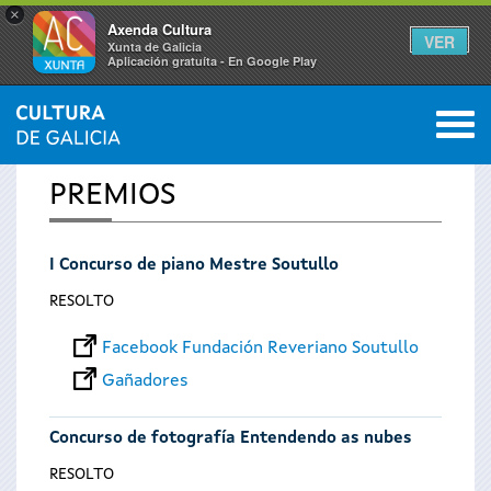
×
Axenda Cultura
VER
Xunta de Galicia
Aplicación gratuíta - En Google Play
Saltar al menú
M
INICIO
0
Vostede
PREMIOS
está
I Concurso de piano Mestre Soutullo
aquí
RESOLTO
Facebook Fundación Reveriano Soutullo
Gañadores
Concurso de fotografía Entendendo as nubes
RESOLTO