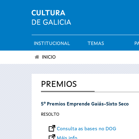
INSTITUCIONAL
TEMAS
P
Menú
INICIO
principal
Vostede
está
PREMIOS
aquí
5º Premios Emprende Gaiás-Sixto Seco
RESOLTO
Consulta as bases no DOG
Máis info