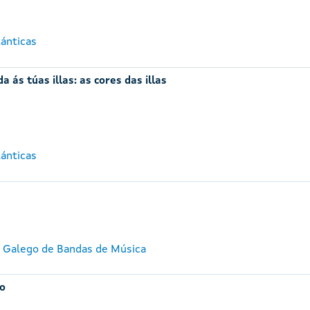
lánticas
a ás túas illas: as cores das illas
lánticas
e Galego de Bandas de Música
ro