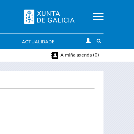
Menu
Toggle
ACTUALIDADE
search
A miña axenda (0)