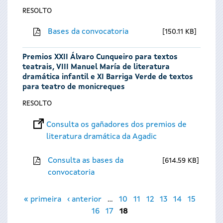
RESOLTO
Bases da convocatoria
150.11 KB
Premios XXII Álvaro Cunqueiro para textos
teatrais, VIII Manuel María de literatura
dramática infantil e XI Barriga Verde de textos
para teatro de monicreques
RESOLTO
Consulta os gañadores dos premios de
literatura dramática da Agadic
Consulta as bases da
614.59 KB
convocatoria
Páxinas
« primeira
‹ anterior
…
10
11
12
13
14
15
16
17
18