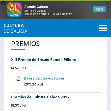
×
Axenda Cultura
VER
Xunta de Galicia
Aplicación gratuíta - En Google Play
Saltar al menú
M
INICIO
0
Vostede
PREMIOS
está
XIII Premio de Ensaio Ramón Piñeiro
aquí
RESOLTO
Bases da convocatoria
209.24 KB
Premios da Cultura Galega 2013
RESOLTO