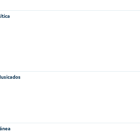
ítica
Musicados
ránea