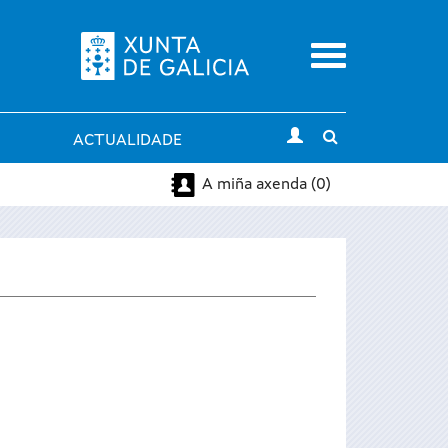
Menu
Toggle
ACTUALIDADE
search
A miña axenda (0)