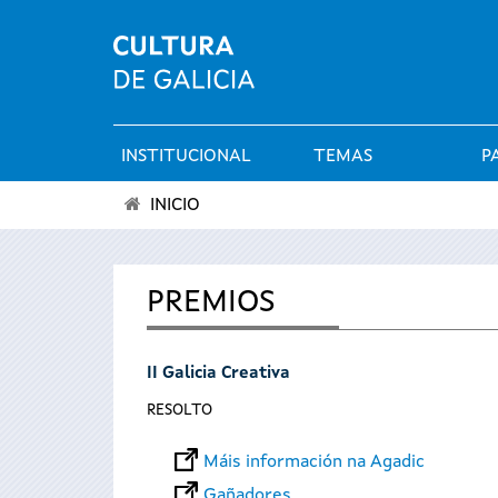
INSTITUCIONAL
TEMAS
P
Menú
INICIO
principal
Vostede
está
PREMIOS
aquí
II Galicia Creativa
RESOLTO
Máis información na Agadic
Gañadores