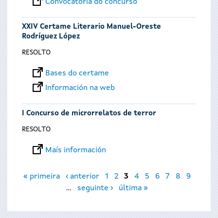
Convocatoria do concurso
XXIV Certame Literario Manuel-Oreste
Rodríguez López
RESOLTO
Bases do certame
Información na web
I Concurso de microrrelatos de terror
RESOLTO
Maís información
Páxinas
« primeira
‹ anterior
1
2
3
4
5
6
7
8
9
…
seguinte ›
última »