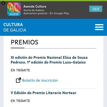
×
Axenda Cultura
VER
Xunta de Galicia
Aplicación gratuíta - En Google Play
Saltar al menú
M
INICIO
0
Vostede
PREMIOS
está
XI edición do Premio Nacional Elisa de Sousa
aquí
Pedroso. 1ª edición do Premio Luso-Galaico
EN TRÁMITE
Boletín de inscrición
V Edición do Premio Literario Nortear
EN TRÁMITE