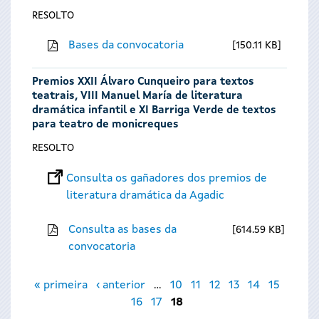
RESOLTO
Bases da convocatoria
150.11 KB
Premios XXII Álvaro Cunqueiro para textos
teatrais, VIII Manuel María de literatura
dramática infantil e XI Barriga Verde de textos
para teatro de monicreques
RESOLTO
Consulta os gañadores dos premios de
literatura dramática da Agadic
Consulta as bases da
614.59 KB
convocatoria
Páxinas
« primeira
‹ anterior
…
10
11
12
13
14
15
16
17
18