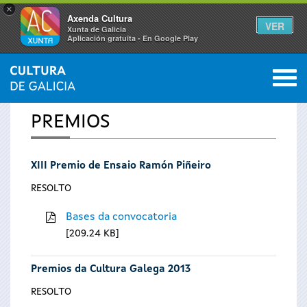
×
Axenda Cultura
VER
Xunta de Galicia
Aplicación gratuíta - En Google Play
Saltar al menú
M
INICIO
0
Vostede
PREMIOS
está
XIII Premio de Ensaio Ramón Piñeiro
aquí
RESOLTO
Bases da convocatoria
209.24 KB
Premios da Cultura Galega 2013
RESOLTO