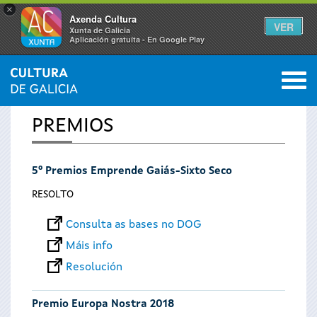
×
Axenda Cultura
VER
Xunta de Galicia
Aplicación gratuíta - En Google Play
Saltar al menú
M
INICIO
0
Vostede
PREMIOS
está
5º Premios Emprende Gaiás-Sixto Seco
aquí
RESOLTO
Consulta as bases no DOG
Máis info
Resolución
Premio Europa Nostra 2018