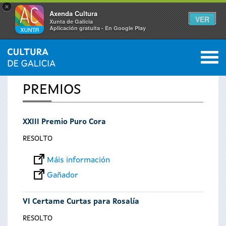
×
Axenda Cultura
VER
Xunta de Galicia
Aplicación gratuíta - En Google Play
Saltar al menú
M
INICIO
0
Vostede
PREMIOS
está
XXIII Premio Puro Cora
aquí
RESOLTO
Máis información
Gañador
VI Certame Curtas para Rosalía
RESOLTO