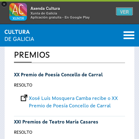
×
Axenda Cultura
VER
Xunta de Galicia
Aplicación gratuíta - En Google Play
Saltar al menú
M
INICIO
0
Vostede
PREMIOS
está
XX Premio de Poesía Concello de Carral
aquí
RESOLTO
Xosé Luís Mosquera Camba recibe o XX
Premio de Poesía Concello de Carral
XXI Premios de Teatro María Casares
RESOLTO