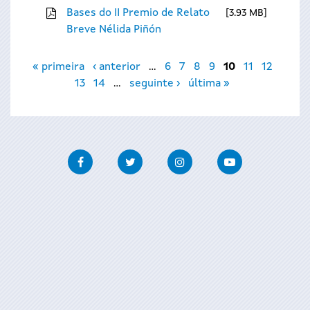
Bases do II Premio de Relato
3.93 MB
Breve Nélida Piñón
Páxinas
« primeira
‹ anterior
…
6
7
8
9
10
11
12
13
14
…
seguinte ›
última »
Facebook
Twitter
Instagram
Youtube