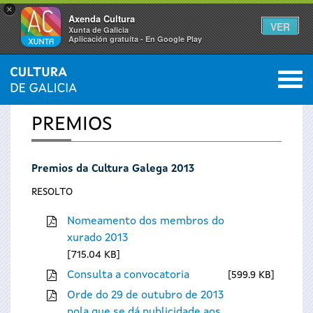
×
Axenda Cultura
VER
Xunta de Galicia
Aplicación gratuíta - En Google Play
Saltar al menú
M
INICIO
0
Vostede
PREMIOS
está
Premios da Cultura Galega 2013
aquí
RESOLTO
Nomeamento dos membros do
xurado 2013
715.04 KB
Consulta a convocatoria
599.9 KB
Orde do 29 de outubro de 2013
pola que se dá publicidade aos