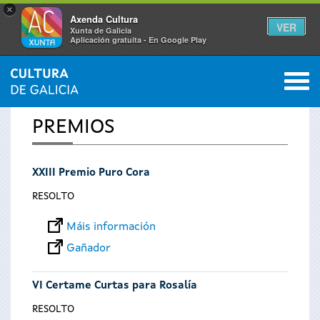
×
Axenda Cultura
VER
Xunta de Galicia
Aplicación gratuíta - En Google Play
Saltar al menú
M
INICIO
0
Vostede
PREMIOS
está
XXIII Premio Puro Cora
aquí
RESOLTO
Máis información
Gañador
VI Certame Curtas para Rosalía
RESOLTO