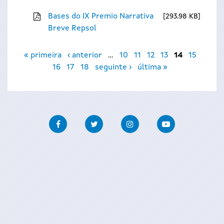
Bases do IX Premio Narrativa
293.98 KB
Breve Repsol
Páxinas
« primeira
‹ anterior
…
10
11
12
13
14
15
16
17
18
seguinte ›
última »
Facebook
Twitter
Instagram
Youtube