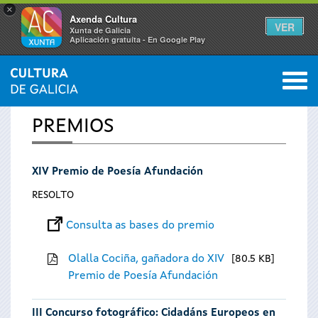
×
Axenda Cultura
VER
Xunta de Galicia
Aplicación gratuíta - En Google Play
Saltar al menú
M
INICIO
0
Vostede
PREMIOS
está
XIV Premio de Poesía Afundación
aquí
RESOLTO
Consulta as bases do premio
Olalla Cociña, gañadora do XIV
80.5 KB
Premio de Poesía Afundación
III Concurso fotográfico: Cidadáns Europeos en