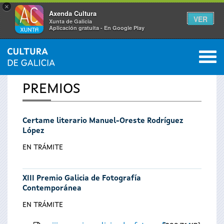
×
Axenda Cultura
VER
Xunta de Galicia
Aplicación gratuíta - En Google Play
Saltar al menú
M
INICIO
0
Vostede
PREMIOS
está
Certame literario Manuel-Oreste Rodríguez
aquí
López
EN TRÁMITE
XIII Premio Galicia de Fotografía
Contemporánea
EN TRÁMITE