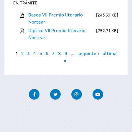
EN TRÁMITE
Bases VII Premio literario
243.69 KB
Nortear
Díptico VII Premio literario
752.71 KB
Nortear
Páxinas
1
2
3
4
5
6
7
8
9
…
seguinte ›
última
»
Facebook
Twitter
Instagram
Youtube