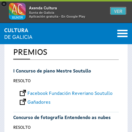
×
Axenda Cultura
VER
Xunta de Galicia
Aplicación gratuíta - En Google Play
Saltar al menú
M
INICIO
0
Vostede
PREMIOS
está
I Concurso de piano Mestre Soutullo
aquí
RESOLTO
Facebook Fundación Reveriano Soutullo
Gañadores
Concurso de fotografía Entendendo as nubes
RESOLTO