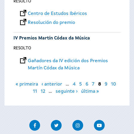
RESOLTO
Centro de Estudos Ibéricos
Resolución do premio
IV Premios Martín Códax da Música
RESOLTO
Gañadores da IV edición dos Premios
Martín Códax da Música
Páxinas
« primeira
‹ anterior
…
4
5
6
7
8
9
10
11
12
…
seguinte ›
última »
Facebook
Twitter
Instagram
Youtube