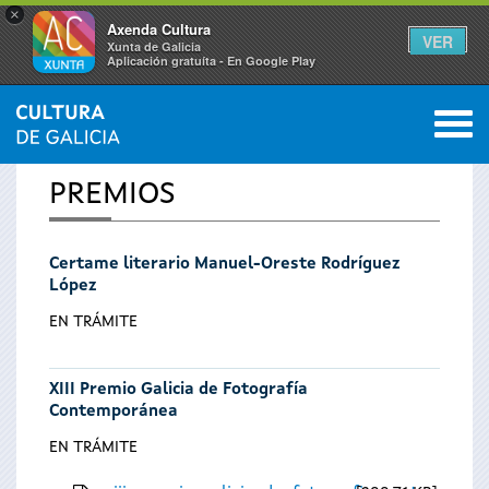
×
Axenda Cultura
VER
Xunta de Galicia
Aplicación gratuíta - En Google Play
Saltar al menú
M
INICIO
0
Vostede
PREMIOS
está
Certame literario Manuel-Oreste Rodríguez
aquí
López
EN TRÁMITE
XIII Premio Galicia de Fotografía
Contemporánea
EN TRÁMITE