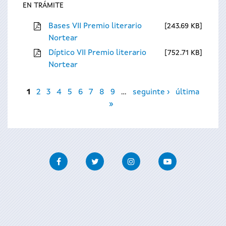
EN TRÁMITE
Bases VII Premio literario
243.69 KB
Nortear
Díptico VII Premio literario
752.71 KB
Nortear
Páxinas
1
2
3
4
5
6
7
8
9
…
seguinte ›
última
»
Facebook
Twitter
Instagram
Youtube