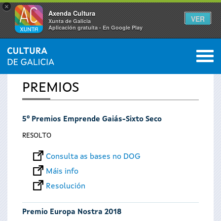
×
Axenda Cultura
VER
Xunta de Galicia
Aplicación gratuíta - En Google Play
Saltar al menú
M
INICIO
0
Vostede
PREMIOS
está
5º Premios Emprende Gaiás-Sixto Seco
aquí
RESOLTO
Consulta as bases no DOG
Máis info
Resolución
Premio Europa Nostra 2018