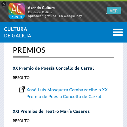
×
Axenda Cultura
VER
Xunta de Galicia
Aplicación gratuíta - En Google Play
Saltar al menú
M
INICIO
0
Vostede
PREMIOS
está
XX Premio de Poesía Concello de Carral
aquí
RESOLTO
Xosé Luís Mosquera Camba recibe o XX
Premio de Poesía Concello de Carral
XXI Premios de Teatro María Casares
RESOLTO