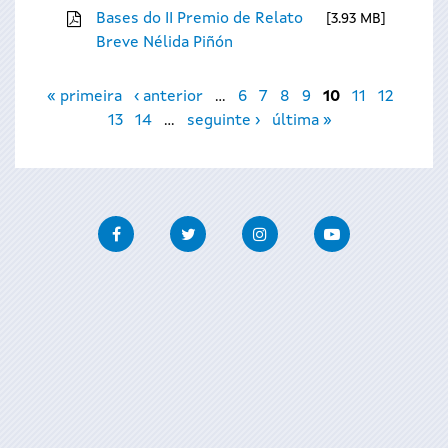
Bases do II Premio de Relato
3.93 MB
Breve Nélida Piñón
Páxinas
« primeira
‹ anterior
…
6
7
8
9
10
11
12
13
14
…
seguinte ›
última »
Facebook
Twitter
Instagram
Youtube