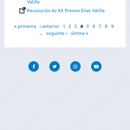
Valiña
Resolución do XX Premio Elías Valiña
Páxinas
« primeira
‹ anterior
1
2
3
4
5
6
7
8
9
…
seguinte ›
última »
Facebook
Twitter
Instagram
Youtube