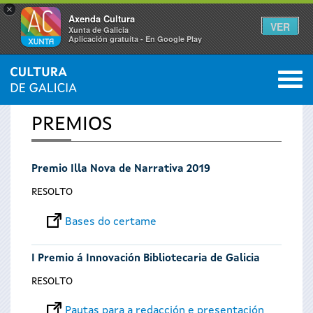
×
Axenda Cultura
VER
Xunta de Galicia
Aplicación gratuíta - En Google Play
Saltar al menú
M
INICIO
0
Vostede
PREMIOS
está
Premio Illa Nova de Narrativa 2019
aquí
RESOLTO
Bases do certame
I Premio á Innovación Bibliotecaria de Galicia
RESOLTO
Pautas para a redacción e presentación