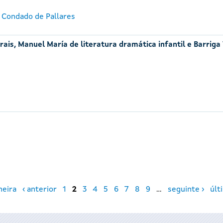
 Condado de Pallares
ais, Manuel María de literatura dramática infantil e Barriga
meira
‹ anterior
1
2
3
4
5
6
7
8
9
…
seguinte ›
últ