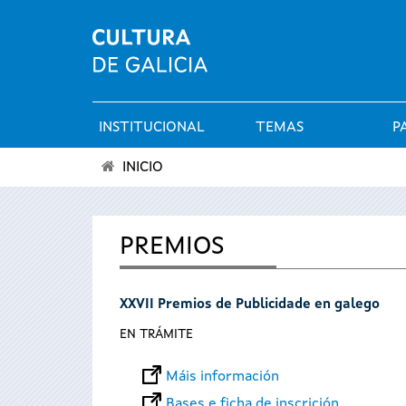
INSTITUCIONAL
TEMAS
P
Menú
INICIO
principal
Vostede
está
PREMIOS
aquí
XXVII Premios de Publicidade en galego
EN TRÁMITE
Máis información
Bases e ficha de inscrición