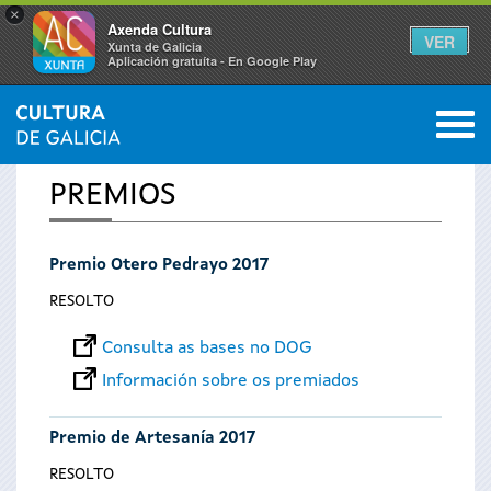
×
Axenda Cultura
VER
Xunta de Galicia
Aplicación gratuíta - En Google Play
Saltar al menú
M
INICIO
0
Vostede
PREMIOS
está
Premio Otero Pedrayo 2017
aquí
RESOLTO
Consulta as bases no DOG
Información sobre os premiados
Premio de Artesanía 2017
RESOLTO