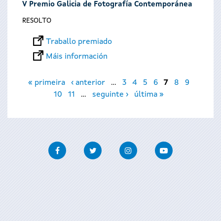
V Premio Galicia de Fotografía Contemporánea
RESOLTO
Traballo premiado
Máis información
Páxinas
« primeira
‹ anterior
…
3
4
5
6
7
8
9
10
11
…
seguinte ›
última »
Facebook
Twitter
Instagram
Youtube