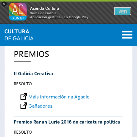
×
Axenda Cultura
VER
Xunta de Galicia
Aplicación gratuíta - En Google Play
Saltar al menú
M
INICIO
0
Vostede
PREMIOS
está
II Galicia Creativa
aquí
RESOLTO
Máis información na Agadic
Gañadores
Premios Ranan Lurie 2016 de caricatura política
RESOLTO