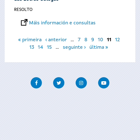
RESOLTO
Máis información e consultas
Páxinas
« primeira
‹ anterior
…
7
8
9
10
11
12
13
14
15
…
seguinte ›
última »
Facebook
Twitter
Instagram
Youtube