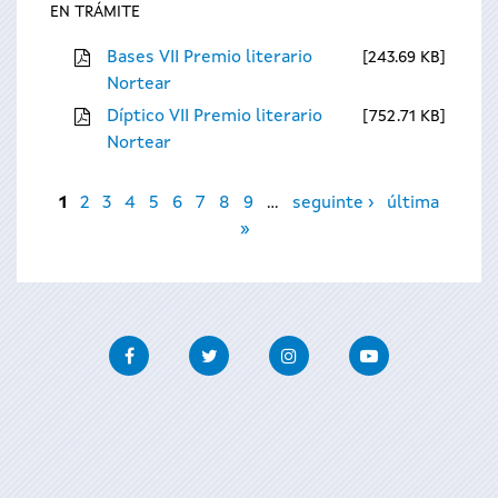
EN TRÁMITE
Bases VII Premio literario
243.69 KB
Nortear
Díptico VII Premio literario
752.71 KB
Nortear
Páxinas
1
2
3
4
5
6
7
8
9
…
seguinte ›
última
»
Facebook
Twitter
Instagram
Youtube