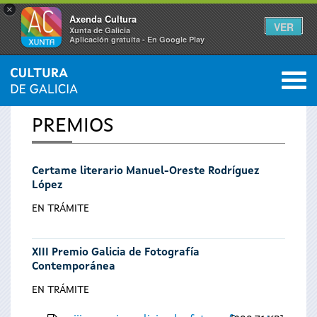
×
Axenda Cultura
VER
Xunta de Galicia
Aplicación gratuíta - En Google Play
Saltar al menú
M
INICIO
0
Vostede
PREMIOS
está
Certame literario Manuel-Oreste Rodríguez
aquí
López
EN TRÁMITE
XIII Premio Galicia de Fotografía
Contemporánea
EN TRÁMITE