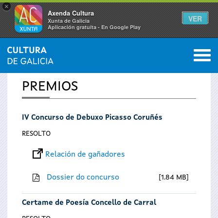
×
Axenda Cultura
VER
Xunta de Galicia
Aplicación gratuíta - En Google Play
Saltar al menú
M
INICIO
0
Vostede
PREMIOS
está
IV Concurso de Debuxo Picasso Coruñés
aquí
RESOLTO
Relación de gañadores
Dossier do concurso
1.84 MB
Certame de Poesía Concello de Carral