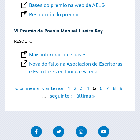
Bases do premio na web da AELG
Resolución do premio
VI Premio de Poesía Manuel Lueiro Rey
RESOLTO
Máis información e bases
Nova do fallo na Asociación de Escritoras
e Escritores en Lingua Galega
Páxinas
« primeira
‹ anterior
1
2
3
4
5
6
7
8
9
…
seguinte ›
última »
Facebook
Twitter
Instagram
Youtube