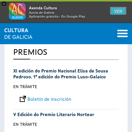
×
Axenda Cultura
VER
Xunta de Galicia
Aplicación gratuíta - En Google Play
Saltar al menú
M
INICIO
0
Vostede
PREMIOS
está
XI edición do Premio Nacional Elisa de Sousa
aquí
Pedroso. 1ª edición do Premio Luso-Galaico
EN TRÁMITE
Boletín de inscrición
V Edición do Premio Literario Nortear
EN TRÁMITE