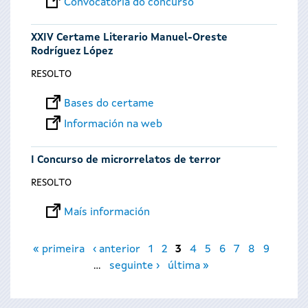
Convocatoria do concurso
XXIV Certame Literario Manuel-Oreste
Rodríguez López
RESOLTO
Bases do certame
Información na web
I Concurso de microrrelatos de terror
RESOLTO
Maís información
Páxinas
« primeira
‹ anterior
1
2
3
4
5
6
7
8
9
…
seguinte ›
última »