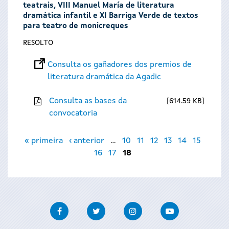
teatrais, VIII Manuel María de literatura
dramática infantil e XI Barriga Verde de textos
para teatro de monicreques
RESOLTO
Consulta os gañadores dos premios de
literatura dramática da Agadic
Consulta as bases da
614.59 KB
convocatoria
Páxinas
« primeira
‹ anterior
…
10
11
12
13
14
15
16
17
18
Facebook
Twitter
Instagram
Youtube