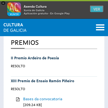
×
Axenda Cultura
VER
Xunta de Galicia
Aplicación gratuíta - En Google Play
Saltar al menú
M
INICIO
0
Vostede
PREMIOS
está
II Premio Ardeiro de Poesía
aquí
RESOLTO
XIII Premio de Ensaio Ramón Piñeiro
RESOLTO
Bases da convocatoria
209.24 KB