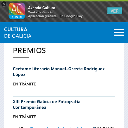
×
Axenda Cultura
VER
Xunta de Galicia
Aplicación gratuíta - En Google Play
Saltar al menú
M
INICIO
0
Vostede
PREMIOS
está
Certame literario Manuel-Oreste Rodríguez
aquí
López
EN TRÁMITE
XIII Premio Galicia de Fotografía
Contemporánea
EN TRÁMITE