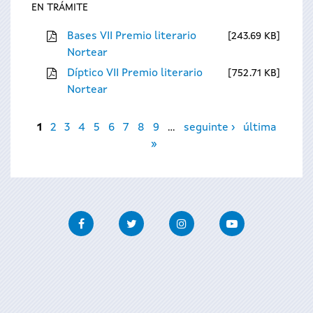
EN TRÁMITE
Bases VII Premio literario
243.69 KB
Nortear
Díptico VII Premio literario
752.71 KB
Nortear
Páxinas
1
2
3
4
5
6
7
8
9
…
seguinte ›
última
»
Facebook
Twitter
Instagram
Youtube