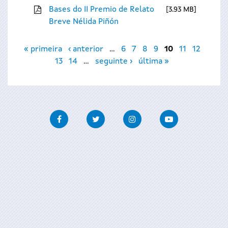
Bases do II Premio de Relato
3.93 MB
Breve Nélida Piñón
Páxinas
« primeira
‹ anterior
…
6
7
8
9
10
11
12
13
14
…
seguinte ›
última »
Facebook
Twitter
Instagram
Youtube