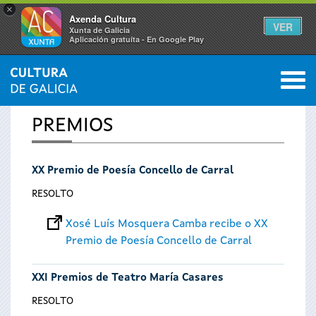
×
Axenda Cultura
VER
Xunta de Galicia
Aplicación gratuíta - En Google Play
Saltar al menú
M
INICIO
0
Vostede
PREMIOS
está
XX Premio de Poesía Concello de Carral
aquí
RESOLTO
Xosé Luís Mosquera Camba recibe o XX
Premio de Poesía Concello de Carral
XXI Premios de Teatro María Casares
RESOLTO