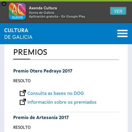
×
Axenda Cultura
VER
Xunta de Galicia
Aplicación gratuíta - En Google Play
Saltar al menú
M
INICIO
0
Vostede
PREMIOS
está
Premio Otero Pedrayo 2017
aquí
RESOLTO
Consulta as bases no DOG
Información sobre os premiados
Premio de Artesanía 2017
RESOLTO