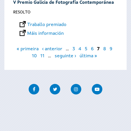
V Premio Galicia de Fotografía Contemporánea
RESOLTO
Traballo premiado
Máis información
Páxinas
« primeira
‹ anterior
…
3
4
5
6
7
8
9
10
11
…
seguinte ›
última »
Facebook
Twitter
Instagram
Youtube