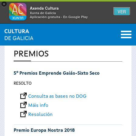
×
Axenda Cultura
VER
Xunta de Galicia
Aplicación gratuíta - En Google Play
Saltar al menú
M
INICIO
0
Vostede
PREMIOS
está
5º Premios Emprende Gaiás-Sixto Seco
aquí
RESOLTO
Consulta as bases no DOG
Máis info
Resolución
Premio Europa Nostra 2018