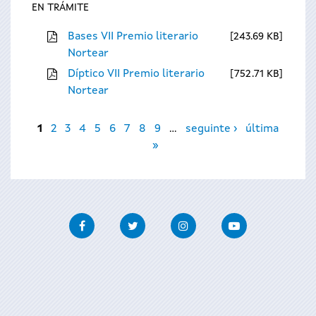
EN TRÁMITE
Bases VII Premio literario
243.69 KB
Nortear
Díptico VII Premio literario
752.71 KB
Nortear
Páxinas
1
2
3
4
5
6
7
8
9
…
seguinte ›
última
»
Facebook
Twitter
Instagram
Youtube