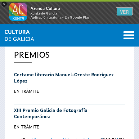
×
Axenda Cultura
VER
Xunta de Galicia
Aplicación gratuíta - En Google Play
Saltar al menú
M
INICIO
0
Vostede
PREMIOS
está
Certame literario Manuel-Oreste Rodríguez
aquí
López
EN TRÁMITE
XIII Premio Galicia de Fotografía
Contemporánea
EN TRÁMITE