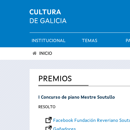
INSTITUCIONAL
TEMAS
P
Menú
INICIO
principal
Vostede
está
PREMIOS
aquí
I Concurso de piano Mestre Soutullo
RESOLTO
Facebook Fundación Reveriano Sout
Gañadores