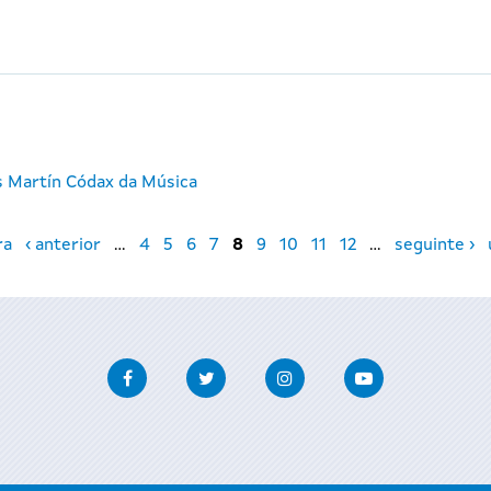
s Martín Códax da Música
ra
‹ anterior
…
4
5
6
7
8
9
10
11
12
…
seguinte ›
Facebook
Twitter
Instagram
Youtube