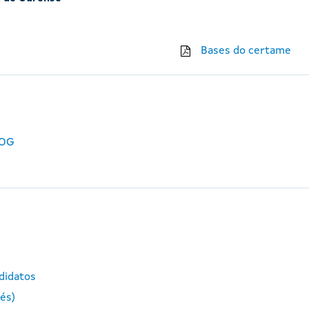
Bases do certame
DOG
ndidatos
lés)