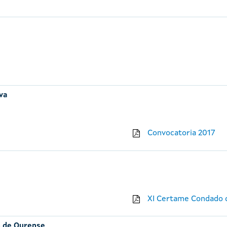
iva
Convocatoria 2017
XI Certame Condado d
n de Ourense