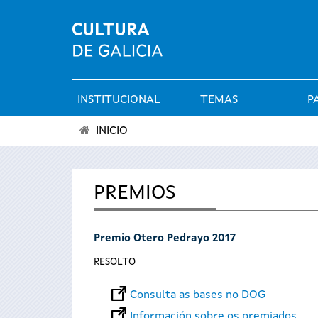
INSTITUCIONAL
TEMAS
P
Menú
INICIO
principal
Vostede
está
PREMIOS
aquí
Premio Otero Pedrayo 2017
RESOLTO
Consulta as bases no DOG
Información sobre os premiados