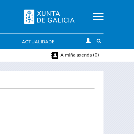
Menu
Toggle
ACTUALIDADE
search
A miña axenda (0)