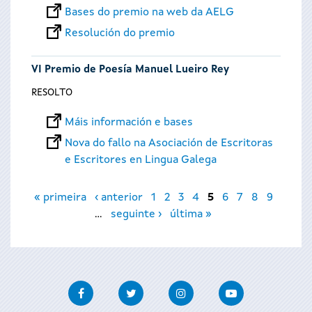
Bases do premio na web da AELG
Resolución do premio
VI Premio de Poesía Manuel Lueiro Rey
RESOLTO
Máis información e bases
Nova do fallo na Asociación de Escritoras
e Escritores en Lingua Galega
Páxinas
« primeira
‹ anterior
1
2
3
4
5
6
7
8
9
…
seguinte ›
última »
Facebook
Twitter
Instagram
Youtube