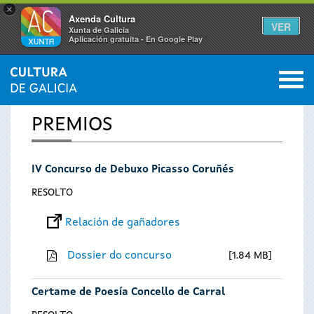
×
Axenda Cultura
VER
Xunta de Galicia
Aplicación gratuíta - En Google Play
Saltar al menú
M
INICIO
0
Vostede
PREMIOS
está
IV Concurso de Debuxo Picasso Coruñés
aquí
RESOLTO
Relación de gañadores
Dossier do concurso
1.84 MB
Certame de Poesía Concello de Carral