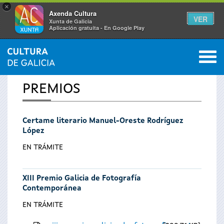
×
Axenda Cultura
VER
Xunta de Galicia
Aplicación gratuíta - En Google Play
Saltar al menú
M
INICIO
0
Vostede
PREMIOS
está
Certame literario Manuel-Oreste Rodríguez
aquí
López
EN TRÁMITE
XIII Premio Galicia de Fotografía
Contemporánea
EN TRÁMITE