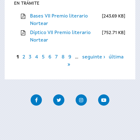
EN TRÁMITE
Bases VII Premio literario
243.69 KB
Nortear
Díptico VII Premio literario
752.71 KB
Nortear
Páxinas
1
2
3
4
5
6
7
8
9
…
seguinte ›
última
»
Facebook
Twitter
Instagram
Youtube