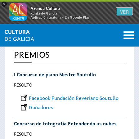
×
Axenda Cultura
VER
Xunta de Galicia
Aplicación gratuíta - En Google Play
Saltar al menú
M
INICIO
0
Vostede
PREMIOS
está
I Concurso de piano Mestre Soutullo
aquí
RESOLTO
Facebook Fundación Reveriano Soutullo
Gañadores
Concurso de fotografía Entendendo as nubes
RESOLTO