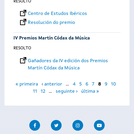
RESOLTO
Centro de Estudos Ibéricos
Resolución do premio
IV Premios Martín Códax da Música
RESOLTO
Gañadores da IV edición dos Premios
Martín Códax da Música
Páxinas
« primeira
‹ anterior
…
4
5
6
7
8
9
10
11
12
…
seguinte ›
última »
Facebook
Twitter
Instagram
Youtube