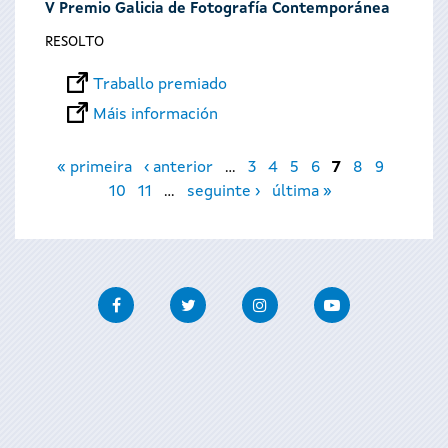
V Premio Galicia de Fotografía Contemporánea
RESOLTO
Traballo premiado
Máis información
Páxinas
« primeira
‹ anterior
…
3
4
5
6
7
8
9
10
11
…
seguinte ›
última »
Facebook
Twitter
Instagram
Youtube