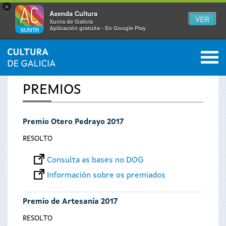
×
Axenda Cultura
VER
Xunta de Galicia
Aplicación gratuíta - En Google Play
Saltar al menú
M
INICIO
0
Vostede
PREMIOS
está
Premio Otero Pedrayo 2017
aquí
RESOLTO
Consulta as bases no DOG
Información sobre os premiados
Premio de Artesanía 2017
RESOLTO